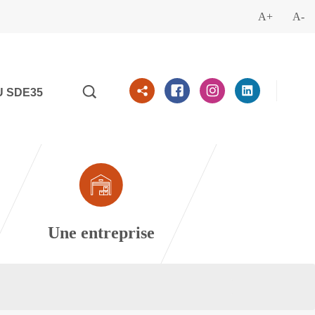
A+
A-
U SDE35
Une entreprise