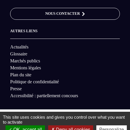
NOUS CONTACTER
AUTRES LIENS
Actualités
Glossaire
Marchés publics
Mentions légales
Plan du site
Politique de confidentialité
Presse
Accessibilité : partiellement concours
This site uses cookies and gives you control over what you want
© 2020 SDE35
- Tous droits réservés
to activate
OK, accept all
Deny all cookies
Personalize