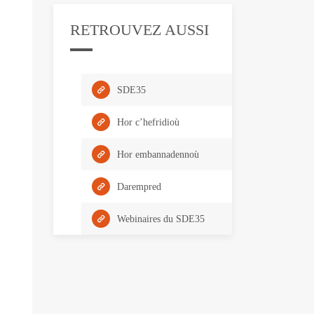
RETROUVEZ AUSSI
SDE35
Hor c’hefridioù
Hor embannadennoù
Darempred
Webinaires du SDE35