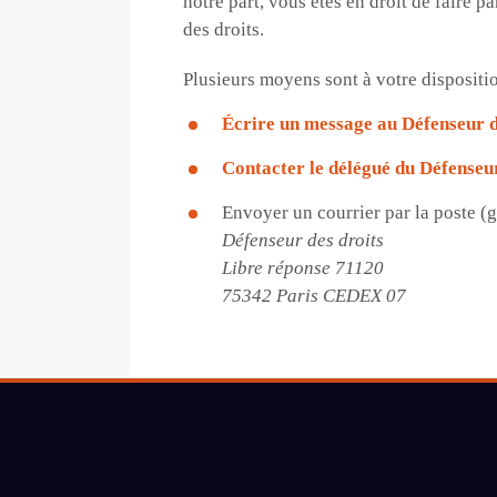
notre part, vous êtes en droit de faire
des droits.
Plusieurs moyens sont à votre dispositio
Écrire un message au Défenseur d
Contacter le délégué du Défenseu
Envoyer un courrier par la poste (gr
Défenseur des droits
Libre réponse 71120
75342 Paris CEDEX 07