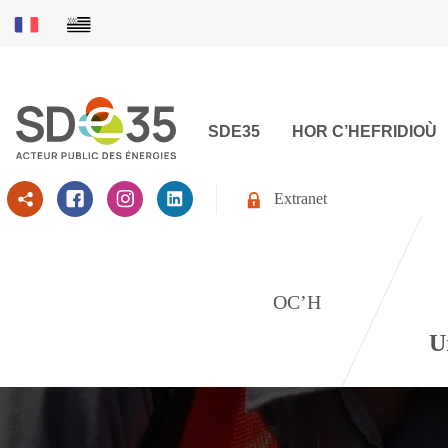
SDE35
HOR C’HEFRIDIOÙ
Extranet
OC’H
U