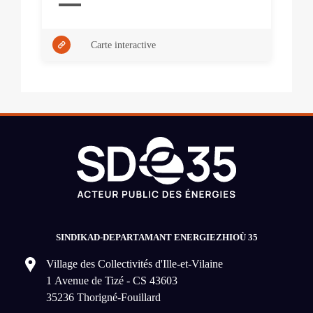
Carte interactive
SINDIKAD-DEPARTAMANT ENERGIEZHIOÙ 35
Village des Collectivités d'Ille-et-Vilaine
1 Avenue de Tizé - CS 43603
35236 Thorigné-Fouillard