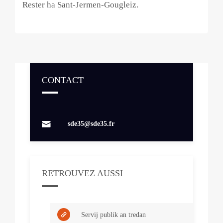
Rester ha Sant-Jermen-Gougleiz.
CONTACT
Contacts
sde35@sde35.fr
RETROUVEZ AUSSI
Servij publik an tredan