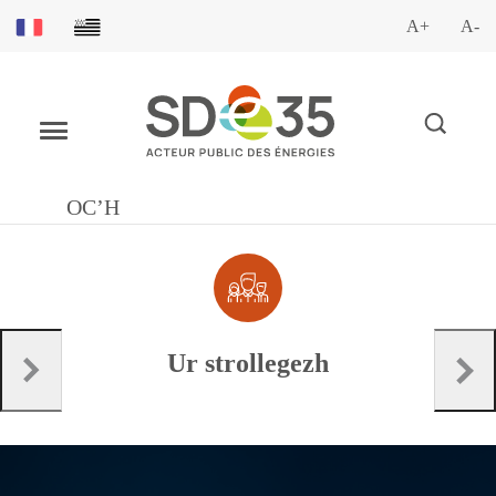
A+
A-
OC’H
Ur strollegezh