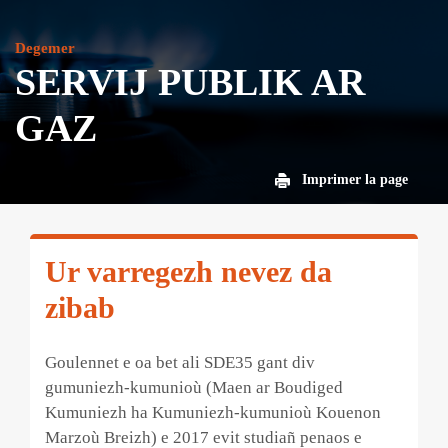
Degemer
SERVIJ PUBLIK AR
GAZ
Imprimer la page
Ur varregezh nevez da
zibab
Goulennet e oa bet ali SDE35 gant div
gumuniezh-kumunioù (Maen ar Boudiged
Kumuniezh ha Kumuniezh-kumunioù Kouenon
Marzoù Breizh) e 2017 evit studiañ penaos e