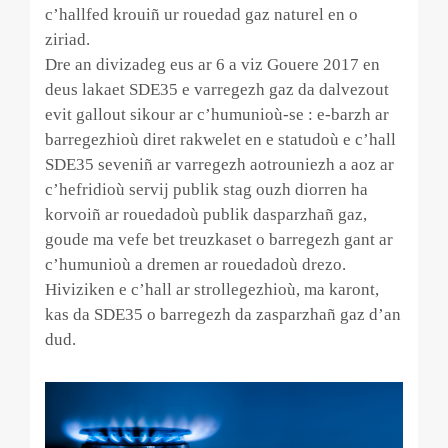
c’hallfed krouiñ ur rouedad gaz naturel en o
ziriad.
Dre an divizadeg eus ar 6 a viz Gouere 2017 en
deus lakaet SDE35 e varregezh gaz da dalvezout
evit gallout sikour ar c’humunioù-se : e-barzh ar
barregezhioù diret rakwelet en e statudoù e c’hall
SDE35 seveniñ ar varregezh aotrouniezh a aoz ar
c’hefridioù servij publik stag ouzh diorren ha
korvoiñ ar rouedadoù publik dasparzhañ gaz,
goude ma vefe bet treuzkaset o barregezh gant ar
c’humunioù a dremen ar rouedadoù drezo.
Hiviziken e c’hall ar strollegezhioù, ma karont,
kas da SDE35 o barregezh da zasparzhañ gaz d’an
dud.