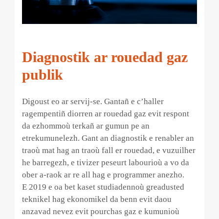
Diagnostik ar rouedad gaz
publik
Digoust eo ar servij-se. Gantañ e c’haller
ragempentiñ diorren ar rouedad gaz evit respont
da ezhommoù terkañ ar gumun pe an
etrekumunelezh. Gant an diagnostik e renabler an
traoù mat hag an traoù fall er rouedad, e vuzuilher
he barregezh, e tivizer peseurt labourioù a vo da
ober a-raok ar re all hag e programmer anezho.
E 2019 e oa bet kaset studiadennoù greadusted
teknikel hag ekonomikel da benn evit daou
anzavad nevez evit pourchas gaz e kumunioù