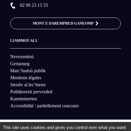
02 99 23 15 55
MONT E DAREMPRED GANEOMP
LIAMMOÙ ALL
Nevezentioù
Geriaoueg
Marc’hadoù publik
Mentions légales
Steuñv al lec’hienn
Politikerezh prevezded
Kazetennerien
Accessibilité : partiellement concours
This site uses cookies and gives you control over what you want
© 2020 SDE35
- Tous droits réservés