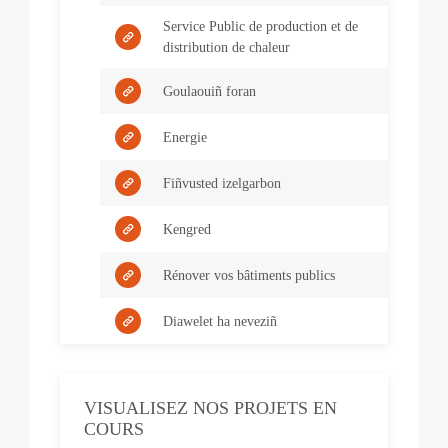
Service Public de production et de
distribution de chaleur
Goulaouiñ foran
Energie
Fiñvusted izelgarbon
Kengred
Rénover vos bâtiments publics
Diawelet ha neveziñ
VISUALISEZ NOS PROJETS EN
COURS