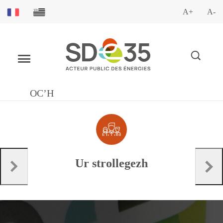
A+
A-
OC’H
Ur strollegezh