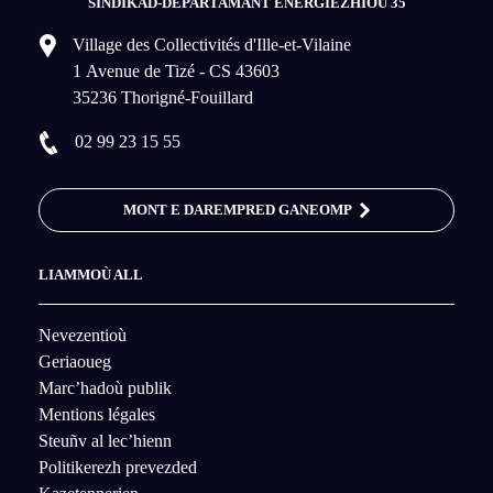
SINDIKAD-DEPARTAMANT ENERGIEZHIOÙ 35
Village des Collectivités d'Ille-et-Vilaine
1 Avenue de Tizé - CS 43603
35236 Thorigné-Fouillard
02 99 23 15 55
MONT E DAREMPRED GANEOMP
LIAMMOÙ ALL
Nevezentioù
Geriaoueg
Marc’hadoù publik
Mentions légales
Steuñv al lec’hienn
Politikerezh prevezded