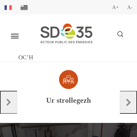
A+
A-
OC’H
Ur strollegezh