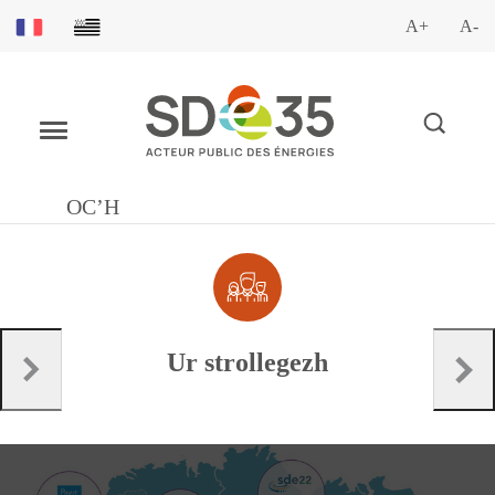
A+
A-
OC’H
Ur strollegezh