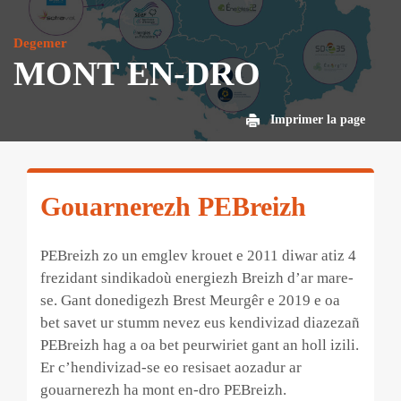
Degemer
MONT EN-DRO
Imprimer la page
Gouarnerezh PEBreizh
PEBreizh zo un emglev krouet e 2011 diwar atiz 4
frezidant sindikadoù energiezh Breizh d’ar mare-
se. Gant donedigezh Brest Meurgêr e 2019 e oa
bet savet ur stumm nevez eus kendivizad diazezañ
PEBreizh hag a oa bet peurwiriet gant an holl izili.
Er c’hendivizad-se eo resisaet aozadur ar
gouarnerezh ha mont en-dro PEBreizh.