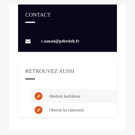
CONTACT
Contacts
c.zanasi@pebreizh.fr
RETROUVEZ AUSSI
Ahelioù kenlabour
Oberoù ha raktresoù