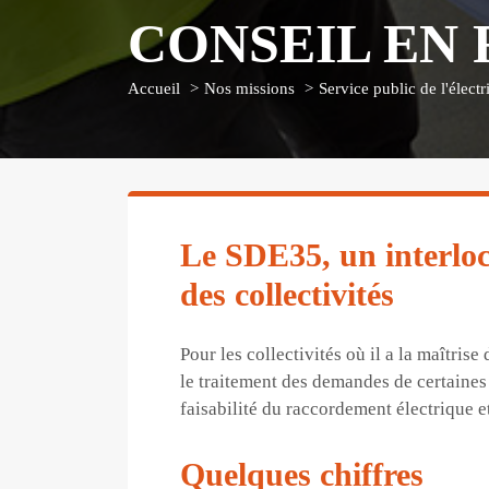
CONSEIL EN
Accueil
Nos missions
Service public de l'électri
Le SDE35, un interloc
des collectivités
Pour les collectivités où il a la maîtri
le traitement des demandes de certaine
faisabilité du raccordement électrique e
Quelques chiffres