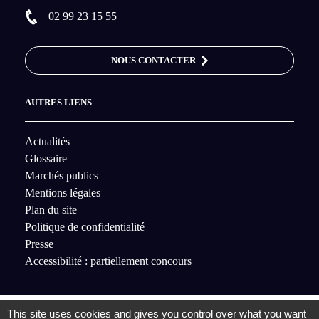
02 99 23 15 55
NOUS CONTACTER
AUTRES LIENS
Actualités
Glossaire
Marchés publics
Mentions légales
Plan du site
Politique de confidentialité
Presse
Accessibilité : partiellement concours
This site uses cookies and gives you control over what you want
© 2020 SDE35
- Tous droits réservés